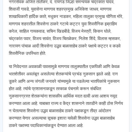
नगरसेवक अजित तार्लेकर, द. रायगड जिल्हा समन्वयक चंद्रकांत यादव,
शिवाजी गावडे, युवासेना माणगाव शहरप्रमुख अजिंकेश जाधव, माणगाव
शाखाधिकारी हार्दिक काते, मधुकर नाडकर, महिला तालुका प्रमुख योगिता मोरे,
माणगाव शहरातील शिवसेना ठाकरे गटाचे कट्टर युवा शिवसैनिक इब्राहिम
करेल, साहिल गायकवाड, सचिन खिडबीडे, विजय मेस्त्री, किसन घोले,
चंद्रकांत पवार, विजय सावंत, विजय चितळेकर, निलेश शिंदे, विलास म्हसकर,
नारायण पांचाळ आदी शिवसेना उद्धव बाळासाहेब ठाकरे पक्षाचे कट्टर व कडवे
शिवसैनिक उपस्थित होते.
या निवेदनात अवकाळी पावसामुळे माणगाव तालुक्यातील एकपिकी आणि केवळ
भातशेतीवर अवलंबून असलेल्या शेतकऱ्यांचे प्रचंड नुकसान झाले आहे. रान
डुकरे आणि अन्य जंगली जनावरे यांच्यामुळे या पडलेल्या भातपिकांचे नुकसान
होत आहे. त्यांचे प्रशासनाकडून तत्काळ पंचनामे करून संबंधित
नुकसानग्रस्त शेतकऱ्यांना शासकीय आर्थिक मदत द्यावी असा आशय नमूद
करण्यात आला आहे. याबाबत राज्य व केंद्र शासनाने तातडीने काही ठोस निर्णय
न घेतल्यास शिवसेना उद्धव बाळासाहेब ठाकरे पक्षाकडून तीव्र आंदोलन
करण्यात येणार असल्याचा सूचक इशारा यावेळी शिवसेना उद्धव बाळासाहेब
ठाकरे पक्षाच्या पदाधिकाऱ्यांकडून देण्यात आला आहे.