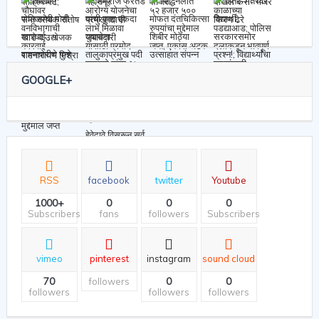
GOOGLE+
RSS
facebook
twitter
Youtube
1000+
0
0
0
Subscribers
fans
followers
Subscribers
vimeo
pinterest
instagram
sound cloud
70
0
0
followers
followers
followers
followers