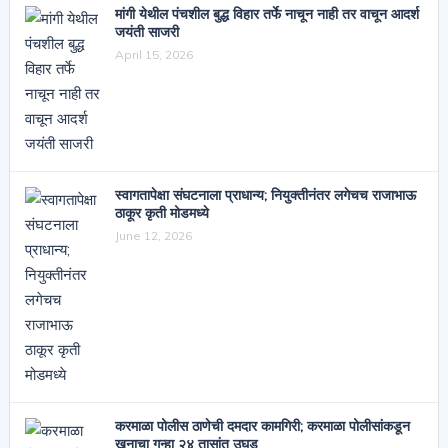
मांगी येथील पंचशील बुद्ध विहार तर्फे नाचून नाही तर वाचून आदर्श
जयंती साजरी
April 15, 2026
स्वागतापेक्षा संघटनाला प्राधान्य; नियुक्तीनंतर लगेचच राजाभाऊ
ठाकूर कृती मोडमध्ये
June 12, 2026
करमाळा पोलीस ठाणेची दमदार कामगिरी; करमाळा पोलीसांकडून
खुनाचा गुन्हा २४ तासांत उघड