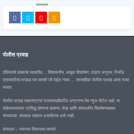
पोलीस प्रवाह
पोलिसांचे हक्काचे व्यासपीठ…. विश्वसनीय, अचूक विश्लेषण, दांडगा अनुभव, निर्भीड
पत्रकारिता,परखड मत बातमी जी देईल न्याय …. साप्ताहिक पोलीस प्रवाह आता नव्या
रूपात.
पोलीस प्रवाह महाराष्ट्राचं राज्यपातळीवरील अग्रगण्य वेब न्युज पोर्टल आहे. या
संकेतस्थळावर प्रसिद्ध होणाऱ्या बातम्या, लेख आणि संपादकीय विश्लेषणाबाबत
संस्थापक, संपादक सहमत असतीलच असे नाही.
संपादक – नवनाथ विश्वनाथ कापले