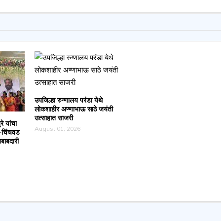
उपजिल्हा रुग्णालय परंडा येथे
लोकशाहीर अण्णाभाऊ साठे जयंती
उत्साहात साजरी
रे यांचा
August 01, 2026
ी-चिंचवड
बाबदारी