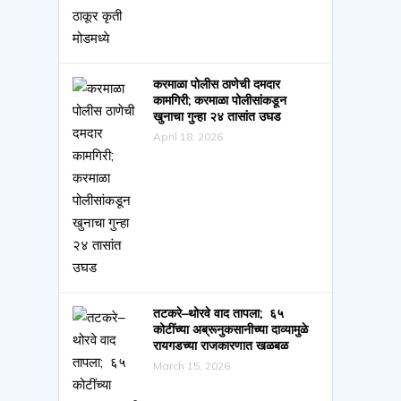
करमाळा पोलीस ठाणेची दमदार
कामगिरी; करमाळा पोलीसांकडून
खुनाचा गुन्हा २४ तासांत उघड
April 18, 2026
तटकरे–थोरवे वाद तापला; ६५
कोटींच्या अब्रूनुकसानीच्या दाव्यामुळे
रायगडच्या राजकारणात खळबळ
March 15, 2026