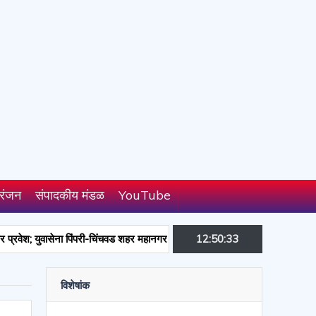
रंजन
संपादकीय मंडळ
YouTube
युवासेना पिंपरी-चिंचवड शहर महानगर प्रमुखपदाची जबाबदारी
12:50:34
उपजिल्हा रुग्णालय परंड
विशेषांक