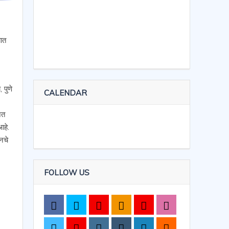
यात
 पुणे
CALENDAR
ित
आहे.
नचे
FOLLOW US