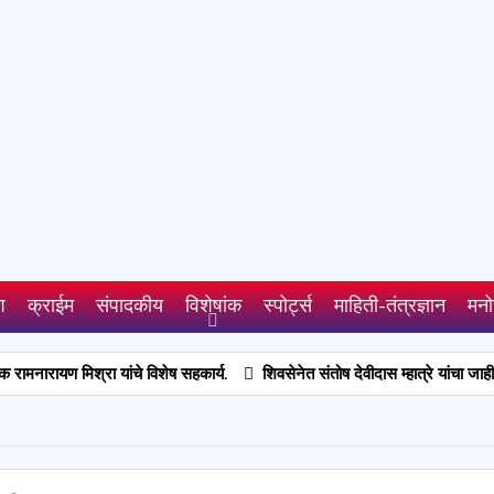
श
क्राईम
संपादकीय
विशेषांक
स्पोर्ट्स
माहिती-तंत्रज्ञान
मनो
्रा यांचे विशेष सहकार्य.
शिवसेनेत संतोष देवीदास म्हात्रे यांचा जाहीर प्रवेश; 