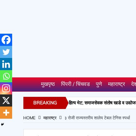
मुखपृष्ठ
पिंपरी / चिंचवड
पुणे
महाराष्ट्र
दे
ालयास औषधे व सर्जिकल साहित्य भेट; समाजसेवक संतोष खाडे व उद्योजक रामनारायण मिश
BREAKING
NEWS
HOME
महाराष्ट्र
३ रोजी राज्यस्तरीय शालेय टेबल टेनिस स्पर्धा