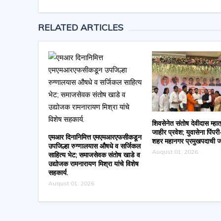
RELATED ARTICLES
शिवसेनेत संतोष देवीदास म्हात्
जाहीर प्रवेश; युवासेना पिंपर
एमआर दिनानिमित्त एमएमआरएफसीकडून
शहर महानगर प्रमुखपदाची ज
उपजिल्हा रुग्णालयास औषधे व सर्जिकल
August 01, 2026
साहित्य भेट; समाजसेवक संतोष खाडे व
उद्योजक रामनारायण मिश्रा यांचे विशेष
सहकार्य.
August 01, 2026