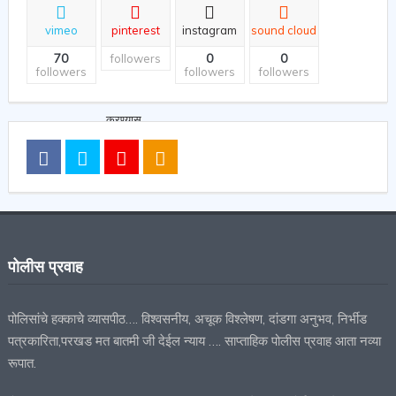
vimeo
pinterest
instagram
sound cloud
70
0
0
followers
followers
followers
followers
पोलीस प्रवाह
पोलिसांचे हक्काचे व्यासपीठ…. विश्वसनीय, अचूक विश्लेषण, दांडगा अनुभव, निर्भीड
पत्रकारिता,परखड मत बातमी जी देईल न्याय …. साप्ताहिक पोलीस प्रवाह आता नव्या
रूपात.
पोलीस प्रवाह महाराष्ट्राचं राज्यपातळीवरील अग्रगण्य वेब न्युज पोर्टल आहे. या