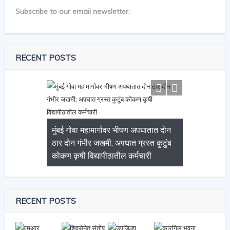
Subscribe to our email newsletter.
RECENT POSTS
सीआयएसएफ ‘वंदे मातरम्’ कोस्टल
सायक्लोथॉन–२०२६ चे नवी दिल्ली येथून
आभासी पद्धतीने ध्वजप्रदर्शन
RECENT POSTS