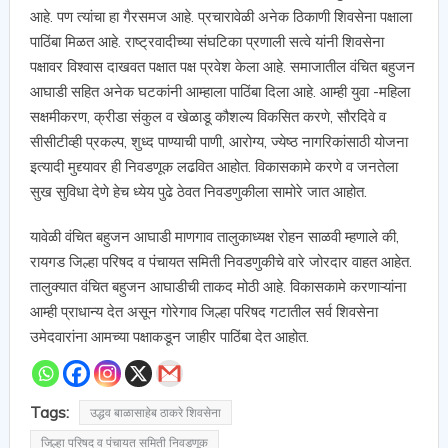
आहे. पण त्यांचा हा गैरसमज आहे. प्रचारावेळी अनेक ठिकाणी शिवसेना पक्षाला
पाठिंबा मिळत आहे. राष्ट्रवादीच्या संघटिका प्रणाली सत्वे यांनी शिवसेना
पक्षावर विश्वास दाखवत पक्षात पक्ष प्रवेश केला आहे. समाजातील वंचित बहुजन
आघाडी सहित अनेक घटकांनी आम्हाला पाठिंबा दिला आहे. आम्ही युवा -महिला
सक्षमीकरण, क्रीडा संकुल व खेळाडू कौशल्य विकसित करणे, सौरदिवे व
सीसीटीव्ही प्रकल्प, शुध्द पाण्याची पाणी, आरोग्य, ज्येष्ठ नागरिकांसाठी योजना
इत्यादी मुद्द्यावर ही निवडणूक लढवित आहोत. विकासकामे करणे व जनतेला
सुख सुविधा देणे हेच ध्येय पुढे ठेवत निवडणुकीला सामोरे जात आहोत.
यावेळी वंचित बहुजन आघाडी माणगाव तालुकाध्यक्ष रोहन साळवी म्हणाले की,
रायगड जिल्हा परिषद व पंचायत समिती निवडणुकीचे वारे जोरदार वाहत आहेत.
तालुक्यात वंचित बहुजन आघाडीची ताकद मोठी आहे. विकासकामे करणाऱ्यांना
आम्ही प्राधान्य देत असून गोरेगाव जिल्हा परिषद गटातील सर्व शिवसेना
उमेदवारांना आमच्या पक्षाकडून जाहीर पाठिंबा देत आहोत.
Tags:
उद्धव बाळासाहेब ठाकरे शिवसेना
जिल्हा परिषद व पंचायत समिती निवडणूक