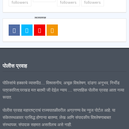
followers
followers
followers
पोलीस प्रवाह
पोलिसांचे हक्काचे व्यासपीठ…. विश्वसनीय, अचूक विश्लेषण, दांडगा अनुभव, निर्भीड
पत्रकारिता,परखड मत बातमी जी देईल न्याय …. साप्ताहिक पोलीस प्रवाह आता नव्या
रूपात.
पोलीस प्रवाह महाराष्ट्राचं राज्यपातळीवरील अग्रगण्य वेब न्युज पोर्टल आहे. या
संकेतस्थळावर प्रसिद्ध होणाऱ्या बातम्या, लेख आणि संपादकीय विश्लेषणाबाबत
संस्थापक, संपादक सहमत असतीलच असे नाही.