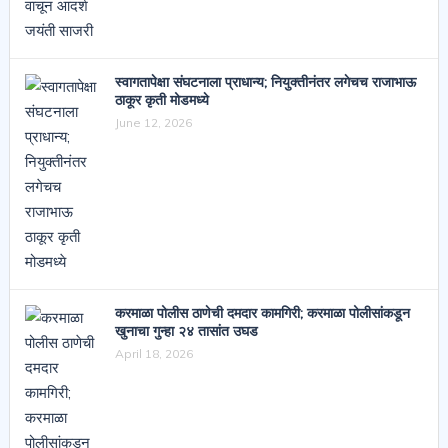
स्वागतापेक्षा संघटनाला प्राधान्य; नियुक्तीनंतर लगेचच राजाभाऊ
ठाकूर कृती मोडमध्ये
June 12, 2026
करमाळा पोलीस ठाणेची दमदार कामगिरी; करमाळा पोलीसांकडून
खुनाचा गुन्हा २४ तासांत उघड
April 18, 2026