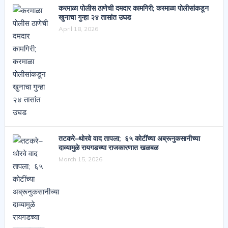
करमाळा पोलीस ठाणेची दमदार कामगिरी; करमाळा पोलीसांकडून
खुनाचा गुन्हा २४ तासांत उघड
April 18, 2026
तटकरे–थोरवे वाद तापला; ६५ कोटींच्या अब्रूनुकसानीच्या
दाव्यामुळे रायगडच्या राजकारणात खळबळ
March 15, 2026