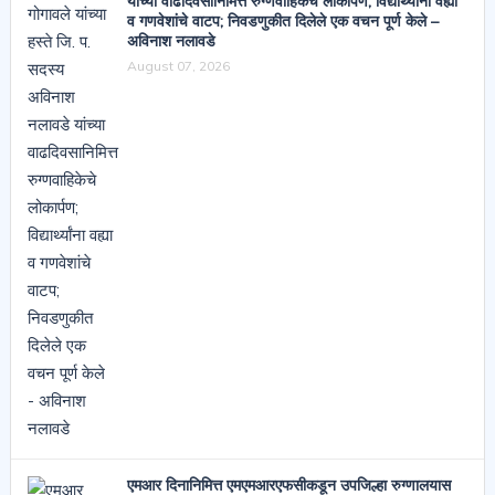
यांच्या वाढदिवसानिमित्त रुग्णवाहिकेचे लोकार्पण; विद्यार्थ्यांना वह्या
व गणवेशांचे वाटप; निवडणुकीत दिलेले एक वचन पूर्ण केले –
अविनाश नलावडे
August 07, 2026
एमआर दिनानिमित्त एमएमआरएफसीकडून उपजिल्हा रुग्णालयास