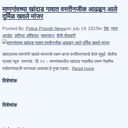
माणगांवच्या खांदाड गावात वस्तीनजीक आढळून आले
दुर्मिळ खवले मांजर
Posted By:
Police Pravah News
on:
July 19, 2025
In:
देश
,
न्यूज
अपडेट
,
फ़ॉरेस्ट ऑफिसर
,
महाराष्ट्र
,
शेती-शेतकरी
खांदाडच्या तरुणांनी खवले मांजराचे रक्षण करत वनविभागाकडे केले सुपूर्द. पोलीस
प्रवाह न्यूज माणगांव : दि १९ – माणगांवमधील खांदाड गावातील तरुण नेहमीच
पर्यावरणाप्रती जागरूक असतात हे पुन्हा एकदा...
Read more
विशेषांक
विशेषांक