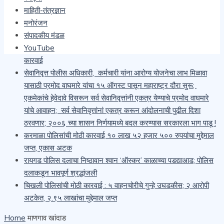
माहिती-तंत्रज्ञान
साजरी
मनोरंजन
कारगिल भवना वरती चिखल फेक करून तोडफोड करणाऱ्या दोषींवरती
संपादकीय मंडळ
देशद्रोहाचा गुन्हा दाखल करा- मेजर किरण ढेरे
YouTube
खैराच्या सोलीव लाकडाची अवैध वाहतूक करणाऱ्या चौघांवर वनविभागाची
कारवाई
सेवानिवृत्त पोलीस अधिकारी, कर्मचारी यांना आरोग्य योजनेचा लाभ मिळावा
यासाठी प्रमोद वाघमारे यांचा १५ ऑगस्ट पासून महाराष्ट्र दौरा सुरू;
एकमेकांचे हेवेदावे विसरून सर्व सेवानिवृत्तांनी एकत्र येण्याचे प्रमोद वाघमारे
यांचे आवाहन; सर्व सेवानिवृत्तांनां एकत्र करून आंदोलनाची पुढील दिशा
ठरवणार; २००६ च्या शासन निर्णयामध्ये बदल करण्यास सरकारला भाग पाडू !
करमाळा पोलिसांची मोठी कारवाई १० लाख ५२ हजार ५०० रुपयांचा मुद्देमाल
जप्त, एकास अटक
रायगड पोलिस दलाचा निष्ठावान श्वान ‘ऑस्कर’ काळाच्या पडद्याआड; पोलिस
दलाकडून भावपूर्ण श्रद्धांजली
चिखली पोलिसांची मोठी कारवाई : ५ वाहनचोरीचे गुन्हे उघडकीस; २ आरोपी
अटकेत, २.९५ लाखांचा मुद्देमाल जप्त
Home
माणगाव खांदाड