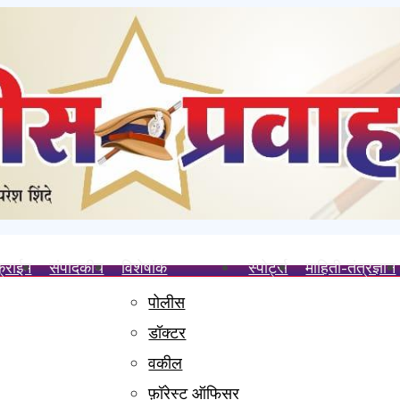
क्राईम
संपादकीय
विशेषांक
स्पोर्ट्स
माहिती-तंत्रज्ञान
पोलीस
साहित्य भेट; समाजसेवक संतोष खाडे व उद्योजक रामनारायण मिश्रा यांचे विशेष सहकार
डॉक्टर
वड शहर महानगर प्रमुखपदाची जबाबदारी
वकील
जरी
फ़ॉरेस्ट ऑफिसर
चा गुन्हा दाखल करा- मेजर किरण ढेरे