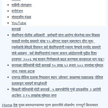
माहिती-तंत्रज्ञान
साजरी
मनोरंजन
कारगिल भवना वरती चिखल फेक करून तोडफोड करणाऱ्या दोषींवरती
संपादकीय मंडळ
देशद्रोहाचा गुन्हा दाखल करा- मेजर किरण ढेरे
YouTube
खैराच्या सोलीव लाकडाची अवैध वाहतूक करणाऱ्या चौघांवर वनविभागाची
कारवाई
सेवानिवृत्त पोलीस अधिकारी, कर्मचारी यांना आरोग्य योजनेचा लाभ मिळावा
यासाठी प्रमोद वाघमारे यांचा १५ ऑगस्ट पासून महाराष्ट्र दौरा सुरू;
एकमेकांचे हेवेदावे विसरून सर्व सेवानिवृत्तांनी एकत्र येण्याचे प्रमोद वाघमारे
यांचे आवाहन; सर्व सेवानिवृत्तांनां एकत्र करून आंदोलनाची पुढील दिशा
ठरवणार; २००६ च्या शासन निर्णयामध्ये बदल करण्यास सरकारला भाग पाडू !
करमाळा पोलिसांची मोठी कारवाई १० लाख ५२ हजार ५०० रुपयांचा मुद्देमाल
जप्त, एकास अटक
रायगड पोलिस दलाचा निष्ठावान श्वान ‘ऑस्कर’ काळाच्या पडद्याआड; पोलिस
दलाकडून भावपूर्ण श्रद्धांजली
चिखली पोलिसांची मोठी कारवाई : ५ वाहनचोरीचे गुन्हे उघडकीस; २ आरोपी
अटकेत, २.९५ लाखांचा मुद्देमाल जप्त
Home
देश
मुख्य बसस्थानकाच्या नूतन इमारतीचे लोकार्पण; रत्नदूर्ग किल्ल्यावर