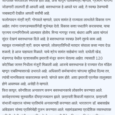
जागतिक स्तरावरील स्मारक होत आहे, असे सांगून पालकमंत्री म्हणाले, ग्रामीण भागांना
जोडणारी लालपरी ही आपली आहे. बसस्थानक हे आपले घर आहे, ते स्वच्छ ठेवण्याची
जबाबदारी देखील आपली सर्वांची आहे.
फलोत्पादन मंत्री श्री. गोगावले म्हणाले, उदय सामंत हे राज्याला लाभलेले विकास रत्न
आहेत. त्यांना रायगडच्यावतीनेही शुभेच्छा देतो. विकास कशा पध्दतीने करावयाचा, याचा
प्रत्यय रत्नागिरीमध्ये आल्यावर होतोय. मिऱ्या नागपूर रस्ता, बंधारा आणि आता चांगलं
सुंदर देखणं बसस्थानक दिले आहे. हे बसस्थानक स्वचछ ठेवणे तुमचे काम आहे.
महसूल राज्यमंत्री श्री. कदम म्हणाले, लोकप्रतिनिधी मतदार संघाला कसा न्याय देऊ
शकतो, हे आज पाहायला मिळाले. याचे श्रेय सामंत साहेबांना जाते. दापोली खेड,
मंडणगड येथील प्रशासकीय इमारती मंजूर करुन घेतल्या आहेत. त्यासाठी 120
कोटीपेक्षा जास्त निधीला मंजुरी मिळाली आहे. आजचे बसस्थानक हे राज्यात रोल मॉडेल
म्हणून राबविण्यासारखे उभारले आहे. अधिकारी कर्मचाऱ्यांना चांगल्या सुविधा दिल्या तर,
त्यांची मानसिकता सकारात्मक बनते. चांगले काम होते. अशा इमारती प्रत्येक तालुक्यात
होणे आवश्यक आहे, असेही ते म्हणाले.
फित कापून, कोनशिला अनावरण करुन बसस्थानकाचे लोकार्पण करण्यात आले.
कार्यक्रमाच्या सुरुवातील दीपप्रज्ज्वलन झाले. छत्रपती शिवाजी महाराज, छत्रपती
संभाजी महाराज यांच्या प्रतिमांचे अनावरणही करण्यात आले. भारतरत्न डॉ. बाबासाहेब
आंबेडकर यांच्या प्रतिमेचेही पुजन करण्यात आले. महामंडळाच्या प्रादेशिक व्यवस्थापक