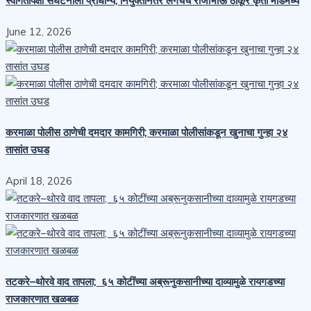
स्वागतापेक्षा संघटनाला प्राधान्य; नियुक्तीनंतर लगेचच राजाभाऊ ठाकूर कृती मोडमध्ये
June 12, 2026
करमाळा पोलीस ठाणेची दमदार कामगिरी; करमाळा पोलीसांकडून खुनाचा गुन्हा २४
तासांत उघड
April 18, 2026
तटकरे–थोरवे वाद तापला; ६५ कोटींच्या अब्रूनुकसानीच्या दाव्यामुळे रायगडच्या
राजकारणात खळबळ