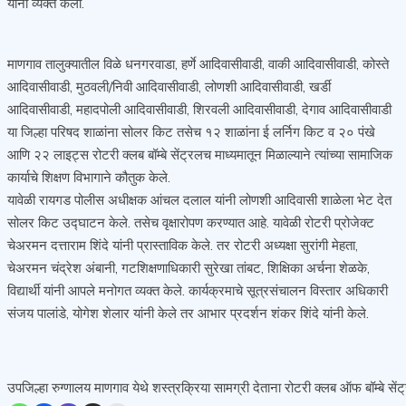
यांनी व्यक्त केला.
माणगाव तालुक्यातील विळे धनगरवाडा, हर्णे आदिवासीवाडी, वाकी आदिवासीवाडी, कोस्ते
आदिवासीवाडी, मुठवली/निवी आदिवासीवाडी, लोणशी आदिवासीवाडी, खर्डी
आदिवासीवाडी, महादपोली आदिवासीवाडी, शिरवली आदिवासीवाडी, देगाव आदिवासीवाडी
या जिल्हा परिषद शाळांना सोलर किट तसेच १२ शाळांना ई लर्निग किट व २० पंखे
आणि २२ लाइट्स रोटरी क्लब बॉम्बे सेंट्रलच माध्यमातून मिळाल्याने त्यांच्या सामाजिक
कार्याचे शिक्षण विभागाने कौतुक केले.
यावेळी रायगड पोलीस अधीक्षक आंचल दलाल यांनी लोणशी आदिवासी शाळेला भेट देत
सोलर किट उद्घाटन केले. तसेच वृक्षारोपण करण्यात आहे. यावेळी रोटरी प्रोजेक्ट
चेअरमन दत्ताराम शिंदे यांनी प्रास्ताविक केले. तर रोटरी अध्यक्षा सुरांगी मेहता,
चेअरमन चंद्रेश अंबानी, गटशिक्षणाधिकारी सुरेखा तांबट, शिक्षिका अर्चना शेळके,
विद्यार्थी यांनी आपले मनोगत व्यक्त केले. कार्यक्रमाचे सूत्रसंचालन विस्तार अधिकारी
संजय पालांडे, योगेश शेलार यांनी केले तर आभार प्रदर्शन शंकर शिंदे यांनी केले.
उपजिल्हा रुग्णालय माणगाव येथे शस्त्रक्रिया सामग्री देताना रोटरी क्लब ऑफ बॉम्बे सें