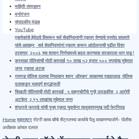
माहिती-तंत्रज्ञान
खैराच्या सोलीव लाकडाची अवैध वाहतूक करणाऱ्या चौघांवर वनविभागाची
मनोरंजन
कारवाई
संपादकीय मंडळ
सेवानिवृत्त पोलीस अधिकारी, कर्मचारी यांना आरोग्य योजनेचा लाभ मिळावा
YouTube
यासाठी प्रमोद वाघमारे यांचा १५ ऑगस्ट पासून महाराष्ट्र दौरा सुरू;
एकमेकांचे हेवेदावे विसरून सर्व सेवानिवृत्तांनी एकत्र येण्याचे प्रमोद वाघमारे
यांचे आवाहन; सर्व सेवानिवृत्तांनां एकत्र करून आंदोलनाची पुढील दिशा
ठरवणार; २००६ च्या शासन निर्णयामध्ये बदल करण्यास सरकारला भाग पाडू !
करमाळा पोलिसांची मोठी कारवाई १० लाख ५२ हजार ५०० रुपयांचा मुद्देमाल
जप्त, एकास अटक
रायगड पोलिस दलाचा निष्ठावान श्वान ‘ऑस्कर’ काळाच्या पडद्याआड; पोलिस
दलाकडून भावपूर्ण श्रद्धांजली
चिखली पोलिसांची मोठी कारवाई : ५ वाहनचोरीचे गुन्हे उघडकीस; २ आरोपी
अटकेत, २.९५ लाखांचा मुद्देमाल जप्त
शंभूराजे फरतडे यांची पुन्हा एकदा युवासेना तालुकाप्रमुख पदी फेरनिवड
Home
महाराष्ट्र
रोटरी क्लब बॉम्बे सेंट्रलच्या कार्याचे पैलू वाखाणण्याजोगे- पोलीस
अधीक्षक आंचल दलाल