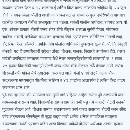
रोटरी क्लब बॉम्बे सेंट्रलच्या माध्यमातून माणगाव तालुक्यातील १० जिल्हा परिषद
शाळांना सोलर किट व १२ शाळांना ई लर्निग किट वाटप लोकार्पण सोहोळा दि. २७ जून
रोजी रायगड जिल्हा पोलीस अधीक्षक आचल दलाल यांच्या प्रमुख उपस्थितीत माणगाव
तहसील कार्यालय येथील सभागृहात पार पडला. यावेळी पोलीस अधीक्षक रायगड आय. पी.
एस. आंचल दलाल, रोटरी क्लब ऑफ बॉम्बे सेंट्रल अध्यक्षा सुरंगी मेहता, संचालक
चंद्रेश अंबानी, प्रोजेक्ट चेअरमन दत्ताराम शिंदे, प्रोजेक्टर कॉर्डिनेटर मानसी शहा,
रोटरियन रेखा सोळंखी, उपविभागीय पोलीस अधिकारी पुष्कराज सूर्यवंशी, पो. नि. निवृत्ती
बोऱ्हाडे, गट शिक्षणाधिकारी सुरेखा तांबट, शिक्षक, पालक, विद्यार्थी उपस्थित होते. तसेच
यावेळी उपजिल्हा रुग्णालय माणगाव येथे नेत्र शस्त्रक्रियेसाठी लागणारी रु. १ लाख
२५ हजार किमतीची सामग्री रोटरी क्लब ऑफ बॉम्बे सेंट्रल तर्फे देण्यात आले. तसेच
शिरवली तर्फे गोवेले येथे वृक्षारोपण करण्यात आले. गेली ४ वर्ष रोटरी क्लब ऑफ
सेंट्रलच्या माध्यमातून शैक्षणिक साहित्य व ४२ शाळांना आतापर्यंत ई लर्निग किट वाटप
करण्यात आले आहे.
पुढे त्या म्हणाल्या की, समाजात ज्या मुली मागे राहिल्या आहेत. त्यांना पुढे आणण्याचे काम
आपल्याला करायच आहे. विद्यार्थ्यांना साधनसामग्री कमी पडू नये यासाठी रोटरी क्लबने
पुढाकार घेतला आहे. शिक्षक समाज घडवण्याच्या कार्य करत असतात. रोटरी क्लब ऑफ
बॉम्बे सेंट्रलच्या प्रेरणेतून मी सुद्धा माझ्या गावी असेच अनेक सामाजिक उपक्रम
राबवण्याचा नक्की प्रयत्न करेन असा विश्वास यावेळी पोलीस अधीक्षक आंचल दलाल