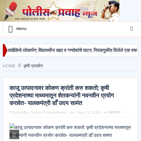
Menu
हिकेचे लोकार्पण; विद्यार्थ्यांना वह्या व गणवेशांचे वाटप; निवडणुकीत दिलेले एक वचन पूर्ण
ांचा मुद्देमाल जप्त
HOME
कृषी प्रदर्शन
काजू उत्पादनावर कोकण क्रांती करु शकतो; कृषी
प्रदेशनाच्या माध्यमातून शेतकऱ्यांनी नवनवीन प्रयोग
करावेत- पालकमंत्री डाॕ उदय सामंत
Posted By:
Police Pravah News
on:
May 12, 2025
In:
महाराष्ट्र