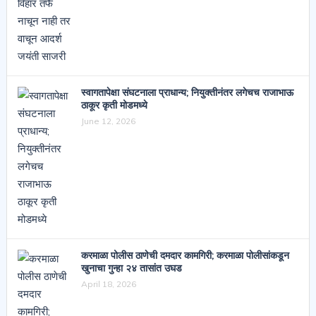
स्वागतापेक्षा संघटनाला प्राधान्य; नियुक्तीनंतर लगेचच राजाभाऊ
ठाकूर कृती मोडमध्ये
June 12, 2026
करमाळा पोलीस ठाणेची दमदार कामगिरी; करमाळा पोलीसांकडून
खुनाचा गुन्हा २४ तासांत उघड
April 18, 2026