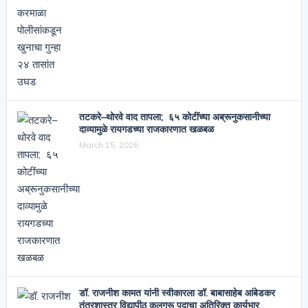
तटकरे–थोरवे वाद तापला; ६५ कोटींच्या अब्रूनुकसानीच्या
दाव्यामुळे रायगडच्या राजकारणात खळबळ
March 15, 2026
डॉ. राजनीश कामत यांनी स्वीकारला डॉ. बाबासाहेब आंबेडकर
तंत्रशास्त्र विद्यापीठ कुलगुरू पदाचा अतिरिक्त कार्यभार