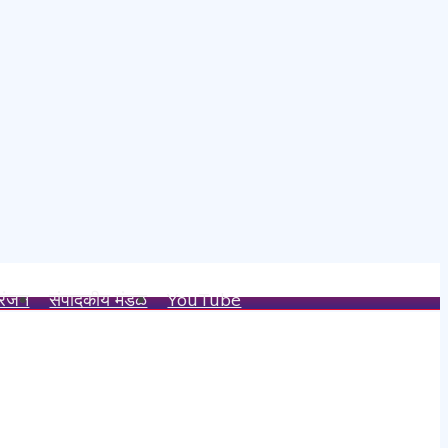
रंजन
संपादकीय मंडळ
YouTube
क वचन पूर्ण केले – अविनाश नलावडे
य.