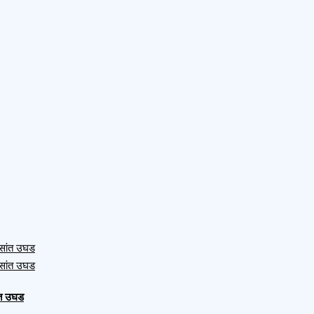
ंत उघड