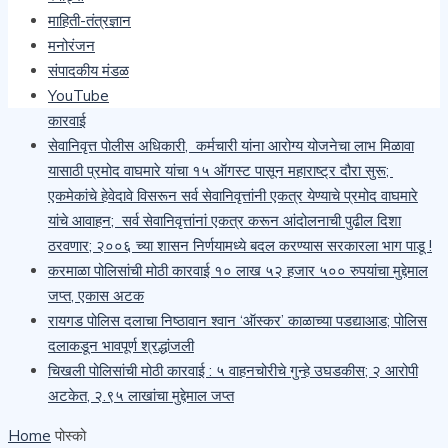
माहिती-तंत्रज्ञान
साजरी
मनोरंजन
कारगिल भवना वरती चिखल फेक करून तोडफोड करणाऱ्या दोषींवरती
संपादकीय मंडळ
देशद्रोहाचा गुन्हा दाखल करा- मेजर किरण ढेरे
YouTube
खैराच्या सोलीव लाकडाची अवैध वाहतूक करणाऱ्या चौघांवर वनविभागाची
कारवाई
सेवानिवृत्त पोलीस अधिकारी, कर्मचारी यांना आरोग्य योजनेचा लाभ मिळावा
यासाठी प्रमोद वाघमारे यांचा १५ ऑगस्ट पासून महाराष्ट्र दौरा सुरू;
एकमेकांचे हेवेदावे विसरून सर्व सेवानिवृत्तांनी एकत्र येण्याचे प्रमोद वाघमारे
यांचे आवाहन; सर्व सेवानिवृत्तांनां एकत्र करून आंदोलनाची पुढील दिशा
ठरवणार; २००६ च्या शासन निर्णयामध्ये बदल करण्यास सरकारला भाग पाडू !
करमाळा पोलिसांची मोठी कारवाई १० लाख ५२ हजार ५०० रुपयांचा मुद्देमाल
जप्त, एकास अटक
रायगड पोलिस दलाचा निष्ठावान श्वान ‘ऑस्कर’ काळाच्या पडद्याआड; पोलिस
दलाकडून भावपूर्ण श्रद्धांजली
चिखली पोलिसांची मोठी कारवाई : ५ वाहनचोरीचे गुन्हे उघडकीस; २ आरोपी
अटकेत, २.९५ लाखांचा मुद्देमाल जप्त
Home
पोस्को