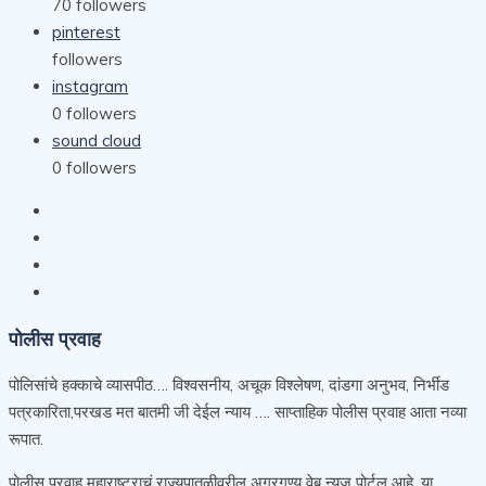
70
followers
pinterest
followers
instagram
0
followers
sound cloud
0
followers
पोलीस प्रवाह
पोलिसांचे हक्काचे व्यासपीठ…. विश्वसनीय, अचूक विश्लेषण, दांडगा अनुभव, निर्भीड
पत्रकारिता,परखड मत बातमी जी देईल न्याय …. साप्ताहिक पोलीस प्रवाह आता नव्या
रूपात.
पोलीस प्रवाह महाराष्ट्राचं राज्यपातळीवरील अग्रगण्य वेब न्युज पोर्टल आहे. या