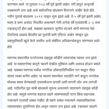
करण्यात आले. या पुलाला १५३ वर्षे पूर्ण झाली आहेत. तरी हापुल अजूनही
भक्कमपणे उभा आहे असे सार्वजनिक बांधकाम विभागाने जाहीर केले होते.
नवीन पुलाचे बांधकाम २०१९ पासून सुरू झाले आहे. ते ५ वर्षे पूर्ण झाली आहेत.
मात्र हे काम अर्धवट स्थितीत असल्याने गेली अनेक वर्षे प्रवाशांची २-३ तास
रखडपट्टी होत आहे. याबाबत खासदार सुनील तटकरे यांनी माणगाव येथे
घेतलेल्या आढावा बैठकीत ह्या पुलांची कामे एप्रिल अखेर संपवून पूल
वाहतुकीसाठी खुले केले जातील असे संबंधित अधिकाऱ्यांकडून सांगण्यात आले
होते.
माणगाव शहरातील दररोजच्या वाहतूक कोंडीने व्यापाऱ्यांचा व्यापार ठप्प झाले
आहे. या महामार्गाच्या बाजूने चालणे देखील मुश्किल आणि अवघड होऊन बसले
आहे. याबाबत माणगाव मधील नागरिक लोकप्रतिनिधींवर राग काढून तीव्र
संताप व्यक्त करीत आहेत. या ज्वलंत समस्येवर तातडीने मार्ग काढून जनतेला
मोकळा श्वास घेण्यासाठी उपाययोजना करावी अशी मागणी जोर धरू लागली
आहे. नदीवरील पूल यांची बांधकामे सुरूच असल्याने सातत्याने वाहतूक कोंडी
होत आहे. यामुळे माणगाव शहरात वाहने थांबण्यासाठी जागा किंवा वाहनतळ
नसल्याने प्रवासी थांबत नाहीत. ही वाहने थांबत नसल्याने व्यावसायिकांच्या
व्यावसायावर दुष्परिणाम होत असून व्यापार ठप्प झाला आहे. रस्त्यावर चालणे