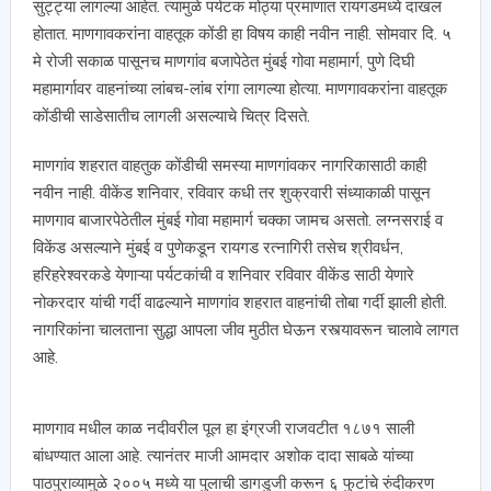
सुट्ट्या लागल्या आहेत. त्यामुळे पर्यटक मोठ्या प्रमाणात रायगडमध्ये दाखल
होतात. माणगावकरांना वाहतूक कोंडी हा विषय काही नवीन नाही. सोमवार दि. ५
मे रोजी सकाळ पासूनच माणगांव बजापेठेत मुंबई गोवा महामार्ग, पुणे दिघी
महामार्गावर वाहनांच्या लांबच-लांब रांगा लागल्या होत्या. माणगावकरांना वाहतूक
कोंडीची साडेसातीच लागली असल्याचे चित्र दिसते.
माणगांव शहरात वाहतुक कोंडीची समस्या माणगांवकर नागरिकासाठी काही
नवीन नाही. वीकेंड शनिवार, रविवार कधी तर शुक्रवारी संध्याकाळी पासून
माणगाव बाजारपेठेतील मुंबई गोवा महामार्ग चक्का जामच असतो. लग्नसराई व
विकेंड असल्याने मुंबई व पुणेकडून रायगड रत्नागिरी तसेच श्रीवर्धन,
हरिहरेश्वरकडे येणाऱ्या पर्यटकांची व शनिवार रविवार वीकेंड साठी येणारे
नोकरदार यांची गर्दी वाढल्याने माणगांव शहरात वाहनांची तोबा गर्दी झाली होती.
नागरिकांना चालताना सुद्धा आपला जीव मुठीत घेऊन रस्त्यावरून चालावे लागत
आहे.
माणगाव मधील काळ नदीवरील पूल हा इंग्रजी राजवटीत १८७१ साली
बांधण्यात आला आहे. त्यानंतर माजी आमदार अशोक दादा साबळे यांच्या
पाठपुराव्यामुळे २००५ मध्ये या पुलाची डागडुजी करून ६ फुटांचे रुंदीकरण