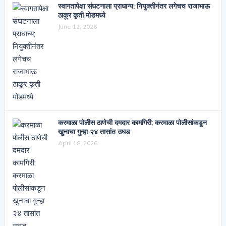
स्वागतापेक्षा संघटनाला प्राधान्य; नियुक्तीनंतर लगेचच राजाभाऊ
ठाकूर कृती मोडमध्ये
June 12, 2026
करमाळा पोलीस ठाणेची दमदार कामगिरी; करमाळा पोलीसांकडून
खुनाचा गुन्हा २४ तासांत उघड
April 18, 2026