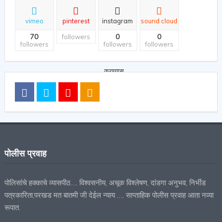
vimeo
pinterest
instagram
sound cloud
70
0
0
followers
followers
followers
followers
पोलीस प्रवाह
पोलिसांचे हक्काचे व्यासपीठ…. विश्वसनीय, अचूक विश्लेषण, दांडगा अनुभव, निर्भीड
पत्रकारिता,परखड मत बातमी जी देईल न्याय …. साप्ताहिक पोलीस प्रवाह आता नव्या
रूपात.