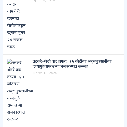
April 18, 2026
तटकरे–थोरवे वाद तापला; ६५ कोटींच्या अब्रूनुकसानीच्या
दाव्यामुळे रायगडच्या राजकारणात खळबळ
March 15, 2026