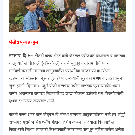
पोलीस प्रवाह न्युज
माणगाव, दि. ७-
रोटरी क्लब ऑफ बॉम्बे सेंट्रल प्रोजेक्ट चेअरमन व माणगाव
तालुक्यातील शिरवली (तर्फे गोवले) गावचे सुपुत्र दत्ताराम शिंदे यांच्या
मार्गदर्शनाखाली माणगाव तालुक्यातील प्राथमिक शाळांमध्ये वृक्षारोपण
करण्याच्या संकल्पना नुसार वृक्षारोपण करण्याची सुरुवात माणगाव शहरापासून
सुरू झाली. दिनांक ७ जुलै रोजी माणगाव मधील माणगाव प्रशासकीय भवन
समोर असणाऱ्या रायगड जिल्हापरिषद शाळा विकास कॉलनी येथे निसर्गोपयोगी
वृक्षांचे वृक्षारोपण करण्यात आले.
रोटरी क्लब ऑफ बॉम्बे सेंट्रल ही संस्था माणगाव तालुक्यातीलच नव्हे तर संपूर्ण
राज्यभर ग्रामीण विद्यार्थ्यांचे शिक्षण, विशेष करून आदिवासी विभागातील
विद्यार्थ्यांचे शिक्षण त्यासाठी शिक्षणासाठी लागणाऱ्या पायभूत सुविधा तसेच अनेक