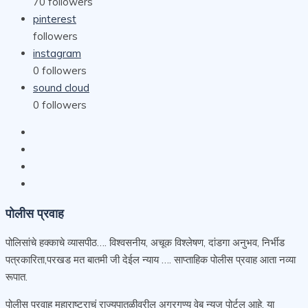
70
followers
pinterest
followers
instagram
0
followers
sound cloud
0
followers
पोलीस प्रवाह
पोलिसांचे हक्काचे व्यासपीठ…. विश्वसनीय, अचूक विश्लेषण, दांडगा अनुभव, निर्भीड
पत्रकारिता,परखड मत बातमी जी देईल न्याय …. साप्ताहिक पोलीस प्रवाह आता नव्या
रूपात.
पोलीस प्रवाह महाराष्ट्राचं राज्यपातळीवरील अग्रगण्य वेब न्युज पोर्टल आहे. या