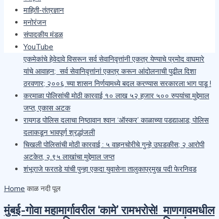
माहिती-तंत्रज्ञान
खैराच्या सोलीव लाकडाची अवैध वाहतूक करणाऱ्या चौघांवर वनविभागाची
मनोरंजन
कारवाई
संपादकीय मंडळ
सेवानिवृत्त पोलीस अधिकारी, कर्मचारी यांना आरोग्य योजनेचा लाभ मिळावा
YouTube
यासाठी प्रमोद वाघमारे यांचा १५ ऑगस्ट पासून महाराष्ट्र दौरा सुरू;
एकमेकांचे हेवेदावे विसरून सर्व सेवानिवृत्तांनी एकत्र येण्याचे प्रमोद वाघमारे
यांचे आवाहन; सर्व सेवानिवृत्तांनां एकत्र करून आंदोलनाची पुढील दिशा
ठरवणार; २००६ च्या शासन निर्णयामध्ये बदल करण्यास सरकारला भाग पाडू !
करमाळा पोलिसांची मोठी कारवाई १० लाख ५२ हजार ५०० रुपयांचा मुद्देमाल
जप्त, एकास अटक
रायगड पोलिस दलाचा निष्ठावान श्वान ‘ऑस्कर’ काळाच्या पडद्याआड; पोलिस
दलाकडून भावपूर्ण श्रद्धांजली
चिखली पोलिसांची मोठी कारवाई : ५ वाहनचोरीचे गुन्हे उघडकीस; २ आरोपी
अटकेत, २.९५ लाखांचा मुद्देमाल जप्त
शंभूराजे फरतडे यांची पुन्हा एकदा युवासेना तालुकाप्रमुख पदी फेरनिवड
Home
काळ नदी पूल
मुंबई-गोवा महामार्गावरील ‘कामे’ रामभरोसे! माणगावमधील