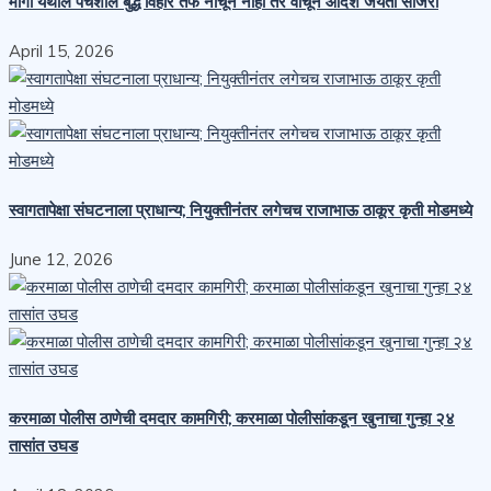
मांगी येथील पंचशील बुद्ध विहार तर्फे नाचून नाही तर वाचून आदर्श जयंती साजरी
April 15, 2026
स्वागतापेक्षा संघटनाला प्राधान्य; नियुक्तीनंतर लगेचच राजाभाऊ ठाकूर कृती मोडमध्ये
June 12, 2026
करमाळा पोलीस ठाणेची दमदार कामगिरी; करमाळा पोलीसांकडून खुनाचा गुन्हा २४
तासांत उघड