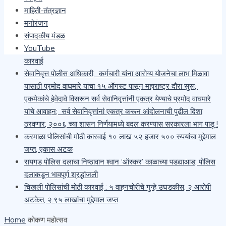
माहिती-तंत्रज्ञान
साजरी
मनोरंजन
कारगिल भवना वरती चिखल फेक करून तोडफोड करणाऱ्या दोषींवरती
संपादकीय मंडळ
देशद्रोहाचा गुन्हा दाखल करा- मेजर किरण ढेरे
YouTube
खैराच्या सोलीव लाकडाची अवैध वाहतूक करणाऱ्या चौघांवर वनविभागाची
कारवाई
सेवानिवृत्त पोलीस अधिकारी, कर्मचारी यांना आरोग्य योजनेचा लाभ मिळावा
यासाठी प्रमोद वाघमारे यांचा १५ ऑगस्ट पासून महाराष्ट्र दौरा सुरू;
एकमेकांचे हेवेदावे विसरून सर्व सेवानिवृत्तांनी एकत्र येण्याचे प्रमोद वाघमारे
यांचे आवाहन; सर्व सेवानिवृत्तांनां एकत्र करून आंदोलनाची पुढील दिशा
ठरवणार; २००६ च्या शासन निर्णयामध्ये बदल करण्यास सरकारला भाग पाडू !
करमाळा पोलिसांची मोठी कारवाई १० लाख ५२ हजार ५०० रुपयांचा मुद्देमाल
जप्त, एकास अटक
रायगड पोलिस दलाचा निष्ठावान श्वान ‘ऑस्कर’ काळाच्या पडद्याआड; पोलिस
दलाकडून भावपूर्ण श्रद्धांजली
चिखली पोलिसांची मोठी कारवाई : ५ वाहनचोरीचे गुन्हे उघडकीस; २ आरोपी
अटकेत, २.९५ लाखांचा मुद्देमाल जप्त
Home
कोकण महोत्सव