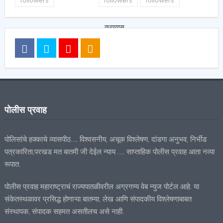
पोलीस प्रवाह
पोलिसांचे हक्काचे व्यासपीठ…. विश्वसनीय, अचूक विश्लेषण, दांडगा अनुभव, निर्भीड
पत्रकारिता,परखड मत बातमी जी देईल न्याय …. साप्ताहिक पोलीस प्रवाह आता नव्या
रूपात.
पोलीस प्रवाह महाराष्ट्राचं राज्यपातळीवरील अग्रगण्य वेब न्युज पोर्टल आहे. या
संकेतस्थळावर प्रसिद्ध होणाऱ्या बातम्या, लेख आणि संपादकीय विश्लेषणाबाबत
संस्थापक, संपादक सहमत असतीलच असे नाही.