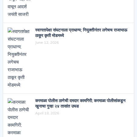
स्वागतापेक्षा संघटनाला प्राधान्य; नियुक्तीनंतर लगेचच राजाभाऊ
ठाकूर कृती मोडमध्ये
June 12, 2026
करमाळा पोलीस ठाणेची दमदार कामगिरी; करमाळा पोलीसांकडून
खुनाचा गुन्हा २४ तासांत उघड
April 18, 2026