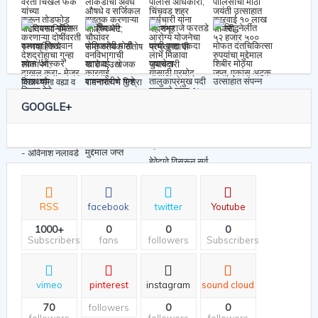
GOOGLE+
RSS
facebook
twitter
Youtube
1000+
0
0
0
Subscribers
fans
followers
Subscribers
vimeo
pinterest
instagram
sound cloud
70
0
0
followers
followers
followers
followers