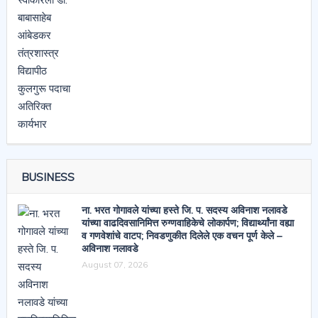
BUSINESS
ना. भरत गोगावले यांच्या हस्ते जि. प. सदस्य अविनाश नलावडे
यांच्या वाढदिवसानिमित्त रुग्णवाहिकेचे लोकार्पण; विद्यार्थ्यांना वह्या
व गणवेशांचे वाटप; निवडणुकीत दिलेले एक वचन पूर्ण केले –
अविनाश नलावडे
August 07, 2026