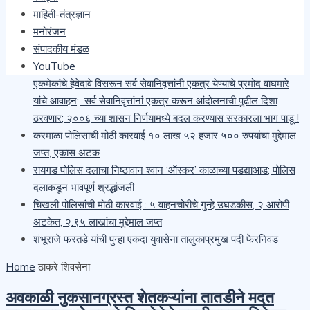
माहिती-तंत्रज्ञान
खैराच्या सोलीव लाकडाची अवैध वाहतूक करणाऱ्या चौघांवर वनविभागाची
मनोरंजन
कारवाई
संपादकीय मंडळ
सेवानिवृत्त पोलीस अधिकारी, कर्मचारी यांना आरोग्य योजनेचा लाभ मिळावा
YouTube
यासाठी प्रमोद वाघमारे यांचा १५ ऑगस्ट पासून महाराष्ट्र दौरा सुरू;
एकमेकांचे हेवेदावे विसरून सर्व सेवानिवृत्तांनी एकत्र येण्याचे प्रमोद वाघमारे
यांचे आवाहन; सर्व सेवानिवृत्तांनां एकत्र करून आंदोलनाची पुढील दिशा
ठरवणार; २००६ च्या शासन निर्णयामध्ये बदल करण्यास सरकारला भाग पाडू !
करमाळा पोलिसांची मोठी कारवाई १० लाख ५२ हजार ५०० रुपयांचा मुद्देमाल
जप्त, एकास अटक
रायगड पोलिस दलाचा निष्ठावान श्वान ‘ऑस्कर’ काळाच्या पडद्याआड; पोलिस
दलाकडून भावपूर्ण श्रद्धांजली
चिखली पोलिसांची मोठी कारवाई : ५ वाहनचोरीचे गुन्हे उघडकीस; २ आरोपी
अटकेत, २.९५ लाखांचा मुद्देमाल जप्त
शंभूराजे फरतडे यांची पुन्हा एकदा युवासेना तालुकाप्रमुख पदी फेरनिवड
Home
ठाकरे शिवसेना
अवकाळी नुकसानग्रस्त शेतकऱ्यांना तातडीने मदत