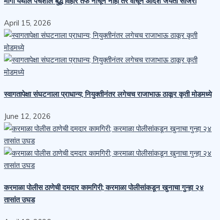
मांगी येथील पंचशील बुद्ध विहार तर्फे नाचून नाही तर वाचून आदर्श जयंती साजरी
April 15, 2026
स्वागतापेक्षा संघटनाला प्राधान्य; नियुक्तीनंतर लगेचच राजाभाऊ ठाकूर कृती मोडमध्ये
June 12, 2026
करमाळा पोलीस ठाणेची दमदार कामगिरी; करमाळा पोलीसांकडून खुनाचा गुन्हा २४
तासांत उघड