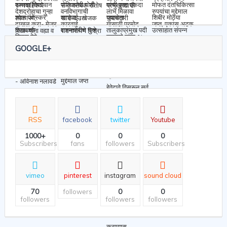
GOOGLE+
RSS
facebook
twitter
Youtube
1000+
0
0
0
Subscribers
fans
followers
Subscribers
vimeo
pinterest
instagram
sound cloud
70
0
0
followers
followers
followers
followers