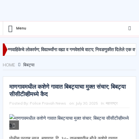
Menu
णवाहिकेचे लोकार्पण; विद्यार्थ्यांना वह्या व गणवेशांचे वाटप; निवडणुकीत दिलेले एक वचन पूर
ाखांचा मुद्देमाल जप्त
HOME
बिबट्या
माणगावमधील कशेणे गावात बिबट्याचा मुक्त संचार; बिबट्या
सीसीटीव्हीमध्ये कैद
Posted By:
Police Pravah News
on:
July 30, 2025
In:
महाराष्ट्र
पोलीस प्रवाह न्युज माणगाव, दि. ३०- तालुक्यातील मौजे कशेणे गावात