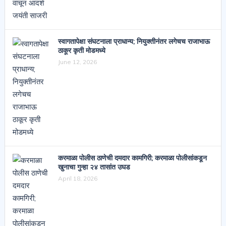
स्वागतापेक्षा संघटनाला प्राधान्य; नियुक्तीनंतर लगेचच राजाभाऊ
ठाकूर कृती मोडमध्ये
June 12, 2026
करमाळा पोलीस ठाणेची दमदार कामगिरी; करमाळा पोलीसांकडून
खुनाचा गुन्हा २४ तासांत उघड
April 18, 2026