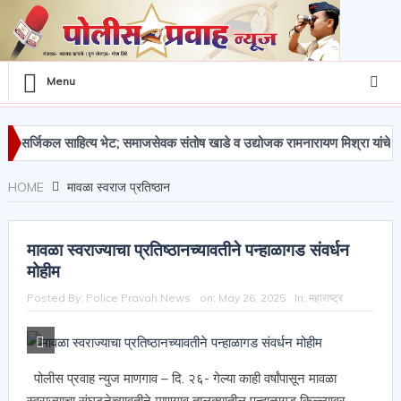
Menu
ल साहित्य भेट; समाजसेवक संतोष खाडे व उद्योजक रामनारायण मिश्रा यांचे विशेष सह
HOME
मावळा स्वराज प्रतिष्ठान
मावळा स्वराज्याचा प्रतिष्ठानच्यावतीने पन्हाळागड संवर्धन
मोहीम
Posted By:
Police Pravah News
on:
May 26, 2025
In:
महाराष्ट्र
पोलीस प्रवाह न्युज माणगाव – दि. २६- गेल्या काही वर्षांपासून मावळा
स्वराज्याचा संघटनेच्यावतीने माणगाव तालुक्यातील पन्हाळागड किल्ल्यावर