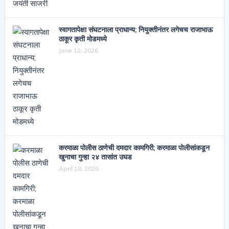
स्वागतापेक्षा संघटनाला प्राधान्य; नियुक्तीनंतर लगेचच राजाभाऊ
ठाकूर कृती मोडमध्ये
June 12, 2026
करमाळा पोलीस ठाणेची दमदार कामगिरी; करमाळा पोलीसांकडून
खुनाचा गुन्हा २४ तासांत उघड
April 18, 2026