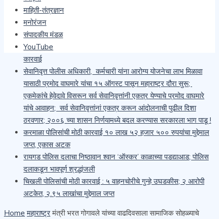
माहिती-तंत्रज्ञान
साजरी
मनोरंजन
कारगिल भवना वरती चिखल फेक करून तोडफोड करणाऱ्या दोषींवरती
संपादकीय मंडळ
देशद्रोहाचा गुन्हा दाखल करा- मेजर किरण ढेरे
YouTube
खैराच्या सोलीव लाकडाची अवैध वाहतूक करणाऱ्या चौघांवर वनविभागाची
कारवाई
सेवानिवृत्त पोलीस अधिकारी, कर्मचारी यांना आरोग्य योजनेचा लाभ मिळावा
यासाठी प्रमोद वाघमारे यांचा १५ ऑगस्ट पासून महाराष्ट्र दौरा सुरू;
एकमेकांचे हेवेदावे विसरून सर्व सेवानिवृत्तांनी एकत्र येण्याचे प्रमोद वाघमारे
यांचे आवाहन; सर्व सेवानिवृत्तांनां एकत्र करून आंदोलनाची पुढील दिशा
ठरवणार; २००६ च्या शासन निर्णयामध्ये बदल करण्यास सरकारला भाग पाडू !
करमाळा पोलिसांची मोठी कारवाई १० लाख ५२ हजार ५०० रुपयांचा मुद्देमाल
जप्त, एकास अटक
रायगड पोलिस दलाचा निष्ठावान श्वान ‘ऑस्कर’ काळाच्या पडद्याआड; पोलिस
दलाकडून भावपूर्ण श्रद्धांजली
चिखली पोलिसांची मोठी कारवाई : ५ वाहनचोरीचे गुन्हे उघडकीस; २ आरोपी
अटकेत, २.९५ लाखांचा मुद्देमाल जप्त
Home
महाराष्ट्र
मंत्री भरत गोगावले यांच्या वाढदिवसाला सामाजिक सोहळ्याचे