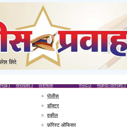
क्राईम
संपादकीय
विशेषांक
स्पोर्ट्स
माहिती-तंत्रज्ञान
पोलीस
साहित्य भेट; समाजसेवक संतोष खाडे व उद्योजक रामनारायण मिश्रा यांचे विशेष सहकार
डॉक्टर
वड शहर महानगर प्रमुखपदाची जबाबदारी
वकील
जरी
फ़ॉरेस्ट ऑफिसर
चा गुन्हा दाखल करा- मेजर किरण ढेरे