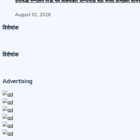
उपजिल्हा रुग्णालय परंडा येथे लोकशाहीर अण्णाभाऊ साठे जयंती उत्साहात साजर
August 01, 2026
विशेषांक
विशेषांक
Advertising