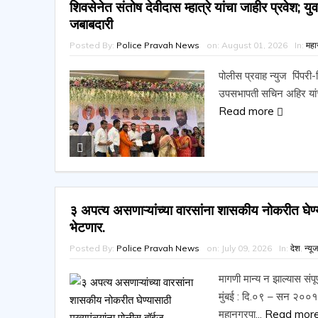
शिवसेनेत संतोष देवीदास म्हात्रे यांचा जाहीर प्रवेश;
जबाबदारी
Posted By:
Police Pravah News
on:
August 01, 2026
In:
महार
पोलीस प्रवाह न्युज पिंपरी-
उपसभापती सचिन अहिर यांच्या 
Read more
३ अपत्य असणाऱ्यांच्या वारसांना शासकीय नोकरीत घेण्य
भेटणार.
Posted By:
Police Pravah News
on:
July 09, 2026
In:
देश
,
न्यू
मागणी मान्य न झाल्यास संप
मुंबई : दि.०९ – सन २००१ 
महानगरपा...
Read mor