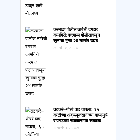
करमाळा पोलीस ठाणेची दमदार
कामगिरी; करमाळा पोलीसांकडून
खुनाचा गुन्हा २४ तासांत उघड
April 18, 2026
तटकरे–थोरवे वाद तापला; ६५
कोटींच्या अब्रूनुकसानीच्या दाव्यामुळे
रायगडच्या राजकारणात खळबळ
March 15, 2026