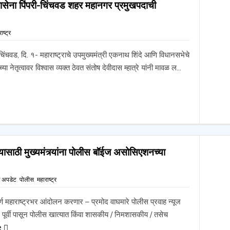
 युवासेना पिंपरी-चिंचवड शहर महानगर प्रमुखपदाची
ाष्ट्र
चिंचवड, दि. १- महाराष्ट्राचे उपमुख्यमंत्री एकनाथ शिंदे आणि विधानसभेचे
नेतृत्वावर विश्वास व्यक्त ठेवत संतोष देवीदास म्हात्रे यांनी मावळ ल...
ासाठी मुख्यमंत्र्यांना पोलीस बॉईज असोसिएशनच्या
ज अपडेट
,
पोलीस
,
महाराष्ट्र
ूर्ण महाराष्ट्रभर आंदोलन करणार – प्रमोद वाघमारे पोलीस प्रवाह न्यूज
पूर्वी पासून पोलीस खात्यात किंवा शासकीय / निमशासकीय / तसेच
e