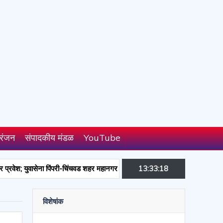
रंजन
संपादकीय मंडळ
YouTube
; युवासेना पिंपरी-चिंचवड शहर महानगर प्रमुखपदाची जबाबदारी
13:33:19
उपजिल्हा रुग्णालय परं
विशेषांक