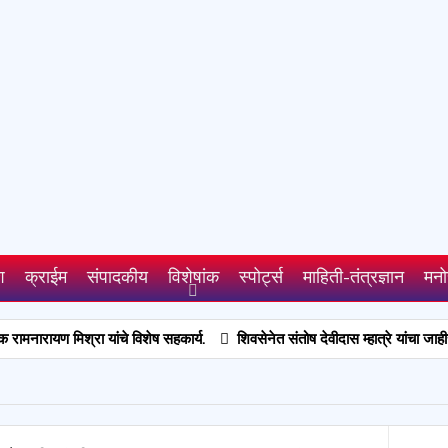
श
क्राईम
संपादकीय
विशेषांक
स्पोर्ट्स
माहिती-तंत्रज्ञान
मनो
श्रा यांचे विशेष सहकार्य.
शिवसेनेत संतोष देवीदास म्हात्रे यांचा जाहीर प्रवेश