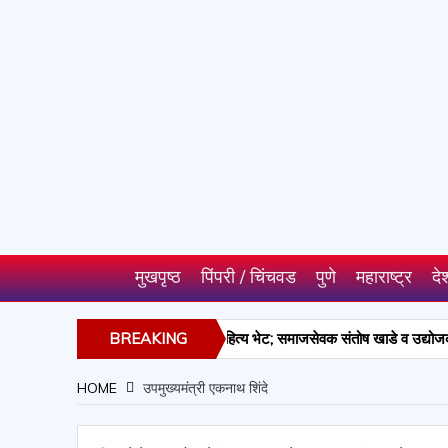
मुखपृष्ठ
पिंपरी / चिंचवड
पुणे
महाराष्ट्र
दे
णालयास औषधे व सर्जिकल साहित्य भेट; समाजसेवक संतोष खाडे व उद्योजक रामनारायण मि
BREAKING
NEWS
HOME
उपमुख्यमंत्री एकनाथ शिंदे