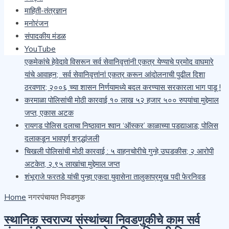
माहिती-तंत्रज्ञान
खैराच्या सोलीव लाकडाची अवैध वाहतूक करणाऱ्या चौघांवर वनविभागाची
मनोरंजन
कारवाई
संपादकीय मंडळ
सेवानिवृत्त पोलीस अधिकारी, कर्मचारी यांना आरोग्य योजनेचा लाभ मिळावा
YouTube
यासाठी प्रमोद वाघमारे यांचा १५ ऑगस्ट पासून महाराष्ट्र दौरा सुरू;
एकमेकांचे हेवेदावे विसरून सर्व सेवानिवृत्तांनी एकत्र येण्याचे प्रमोद वाघमारे
यांचे आवाहन; सर्व सेवानिवृत्तांनां एकत्र करून आंदोलनाची पुढील दिशा
ठरवणार; २००६ च्या शासन निर्णयामध्ये बदल करण्यास सरकारला भाग पाडू !
करमाळा पोलिसांची मोठी कारवाई १० लाख ५२ हजार ५०० रुपयांचा मुद्देमाल
जप्त, एकास अटक
रायगड पोलिस दलाचा निष्ठावान श्वान ‘ऑस्कर’ काळाच्या पडद्याआड; पोलिस
दलाकडून भावपूर्ण श्रद्धांजली
चिखली पोलिसांची मोठी कारवाई : ५ वाहनचोरीचे गुन्हे उघडकीस; २ आरोपी
अटकेत, २.९५ लाखांचा मुद्देमाल जप्त
शंभूराजे फरतडे यांची पुन्हा एकदा युवासेना तालुकाप्रमुख पदी फेरनिवड
Home
नगरपंचायत निवडणुक
स्थानिक स्वराज्य संस्थांच्या निवडणुकीचे काम सर्व