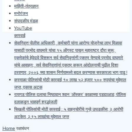
माहिती-तंत्रज्ञान
साजरी
मनोरंजन
कारगिल भवना वरती चिखल फेक करून तोडफोड करणाऱ्या दोषींवरती
संपादकीय मंडळ
देशद्रोहाचा गुन्हा दाखल करा- मेजर किरण ढेरे
YouTube
खैराच्या सोलीव लाकडाची अवैध वाहतूक करणाऱ्या चौघांवर वनविभागाची
कारवाई
सेवानिवृत्त पोलीस अधिकारी, कर्मचारी यांना आरोग्य योजनेचा लाभ मिळावा
यासाठी प्रमोद वाघमारे यांचा १५ ऑगस्ट पासून महाराष्ट्र दौरा सुरू;
एकमेकांचे हेवेदावे विसरून सर्व सेवानिवृत्तांनी एकत्र येण्याचे प्रमोद वाघमारे
यांचे आवाहन; सर्व सेवानिवृत्तांनां एकत्र करून आंदोलनाची पुढील दिशा
ठरवणार; २००६ च्या शासन निर्णयामध्ये बदल करण्यास सरकारला भाग पाडू !
करमाळा पोलिसांची मोठी कारवाई १० लाख ५२ हजार ५०० रुपयांचा मुद्देमाल
जप्त, एकास अटक
रायगड पोलिस दलाचा निष्ठावान श्वान ‘ऑस्कर’ काळाच्या पडद्याआड; पोलिस
दलाकडून भावपूर्ण श्रद्धांजली
चिखली पोलिसांची मोठी कारवाई : ५ वाहनचोरीचे गुन्हे उघडकीस; २ आरोपी
अटकेत, २.९५ लाखांचा मुद्देमाल जप्त
Home
रक्षाबंधन