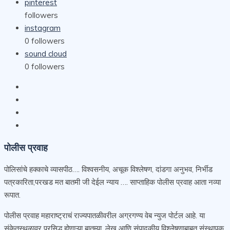
pinterest
followers
instagram
0
followers
sound cloud
0
followers
पोलीस प्रवाह
पोलिसांचे हक्काचे व्यासपीठ…. विश्वसनीय, अचूक विश्लेषण, दांडगा अनुभव, निर्भीड
पत्रकारिता,परखड मत बातमी जी देईल न्याय …. साप्ताहिक पोलीस प्रवाह आता नव्या
रूपात.
पोलीस प्रवाह महाराष्ट्राचं राज्यपातळीवरील अग्रगण्य वेब न्युज पोर्टल आहे. या
संकेतस्थळावर प्रसिद्ध होणाऱ्या बातम्या, लेख आणि संपादकीय विश्लेषणाबाबत संस्थापक,