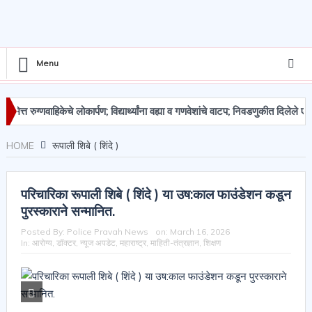
Menu
 रुग्णवाहिकेचे लोकार्पण; विद्यार्थ्यांना वह्या व गणवेशांचे वाटप; निवडणुकीत दिलेले एक वच
.९५ लाखांचा मुद्देमाल जप्त
HOME
रूपाली शिबे ( शिंदे )
परिचारिका रूपाली शिबे ( शिंदे ) या उष:काल फाउंडेशन कडून
पुरस्काराने सन्मानित.
Posted By:
Police Pravah News
on:
March 16, 2026
In:
आरोग्य
,
डॉक्टर
,
न्यूज अपडेट
,
महाराष्ट्र
,
माहिती-तंत्रज्ञान
,
शिक्षण