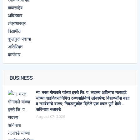
BUSINESS
ना. भरत गोगावले यांच्या हस्ते जि. प. सदस्य अविनाश नलावडे
यांच्या वाढदिवसानिमित्त रुग्णवाहिकेचे लोकार्पण; विद्यार्थ्यांना वह्या
व गणवेशांचे वाटप; निवडणुकीत दिलेले एक वचन पूर्ण केले –
अविनाश नलावडे
August 07, 2026