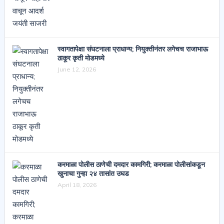
स्वागतापेक्षा संघटनाला प्राधान्य; नियुक्तीनंतर लगेचच राजाभाऊ
ठाकूर कृती मोडमध्ये
June 12, 2026
करमाळा पोलीस ठाणेची दमदार कामगिरी; करमाळा पोलीसांकडून
खुनाचा गुन्हा २४ तासांत उघड
April 18, 2026