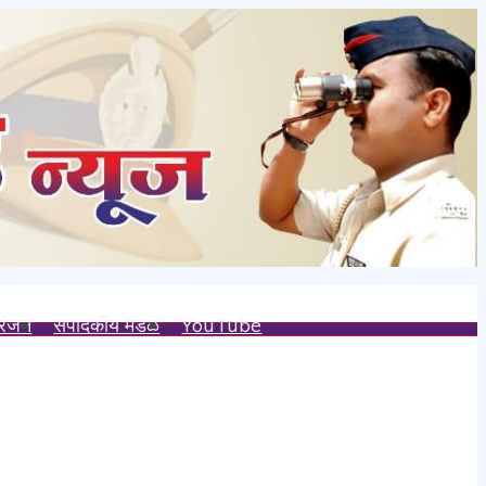
रंजन
संपादकीय मंडळ
YouTube
क वचन पूर्ण केले – अविनाश नलावडे
य.