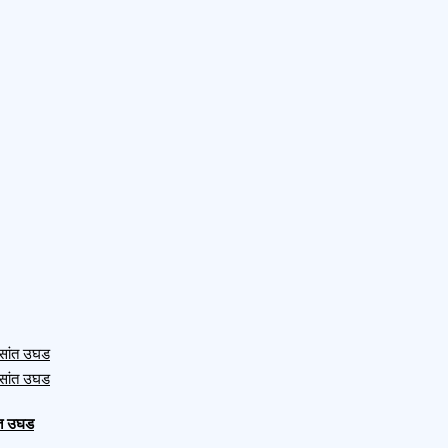
ंत उघड