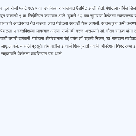
 रोजी पहाटे ७.४० वा. उपजिल्हा रुग्णालयात ऍडमिट झाली होती. पेशंटला नॉर्मल डिलीव्हर
ोलावून सकाळी ९ वा. सिझेरियन करण्यात आले. दुपारी १२ च्या सुमारास पेशंटला रक्तस्त्राव स
ोपचाराने आटोक्यात येत नव्हता. त्यात पेशंटला आकडी येऊ लागली. रक्तस्त्राव कमी करण्या
न पेशंटला ५ रक्तपिशव्या लावण्यात आल्या. सर्जनची गरज असल्याने डॉ. गौतम राऊत यांना सं
ण्याची तयारी दर्शवली. पेशंटला ऑपरेशनला घेई पर्यंत डॉ. श्रुती निकम, डॉ. रामदास तरपेवा
पी लागू लागले. यासाठी प्रसुती विभागातील इन्चार्ज शिवक्रांती गवळी, ऑपरेशन थिएटरच्या इ
सहकार्याने पेशंटला वाचविण्यात यश आले.