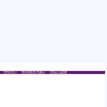
मनोरंजन
संपादकीय मंडळ
YouTube
क वचन पूर्ण केले – अविनाश नलावडे
य.