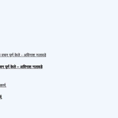
क वचन पूर्ण केले – अविनाश नलावडे
य.