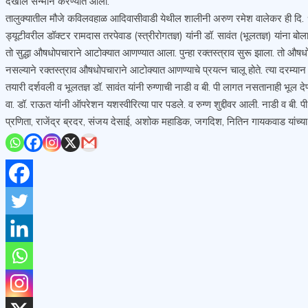
देखील सन्मान करण्यात आला.
तालुक्यातील मौजे कविलवहाळ आदिवासीवाडी येथील शालीनी अरुण रमेश वालेकर ही दि. १ जून
ड्यूटीवरील डॉक्टर रामदास तरपेवाड (स्त्रीरोगतज्ञ) यांनी डॉ. सावंत (भूलतज्ञ) यांना ब
तो सुद्धा औषधोपचाराने आटोक्यात आणण्यात आला. पुन्हा रक्तस्त्राव सुरू झाला. तो औषध
नसल्याने रक्तस्त्राव औषधोपचाराने आटोक्यात आणण्याचे प्रयत्न चालू होते. त्या दरम्या
तयारी दर्शवली व भूलतज्ञ डॉ. सावंत यांनी रुग्णाची नाडी व बी. पी लागत नसतानाही भूल दे
वा. डॉ. राऊत यांनी ऑपरेशन यशस्वीरित्या पार पडले. व रुग्ण शुद्दीवर आली. नाडी व बी. 
प्रणिता, राजेंद्र ब्रदर, संजय देसाई, अशोक महाडिक, जगदिश, नितिन गायकवाड यांच्या 