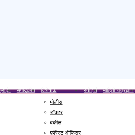
क्राईम
संपादकीय
विशेषांक
स्पोर्ट्स
माहिती-तंत्रज्ञान
पोलीस
त्त रुग्णवाहिकेचे लोकार्पण; विद्यार्थ्यांना वह्या व गणवेशांचे वाटप; निवडणुकीत दिलेले ए
डॉक्टर
ाहित्य भेट; समाजसेवक संतोष खाडे व उद्योजक रामनारायण मिश्रा यांचे विशेष सहकार्
वकील
 शहर महानगर प्रमुखपदाची जबाबदारी
ी
फ़ॉरेस्ट ऑफिसर