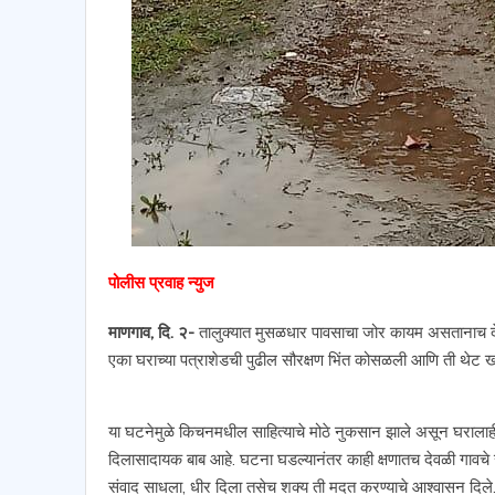
पोलीस प्रवाह न्युज
माणगाव, दि. २-
तालुक्यात मुसळधार पावसाचा जोर कायम असतानाच दे
एका घराच्या पत्राशेडची पुढील सौरक्षण भिंत कोसळली आणि ती थेट 
या घटनेमुळे किचनमधील साहित्याचे मोठे नुकसान झाले असून घरालाही म
दिलासादायक बाब आहे. घटना घडल्यानंतर काही क्षणातच देवळी गावचे सर
संवाद साधला, धीर दिला तसेच शक्य ती मदत करण्याचे आश्वासन दिले.