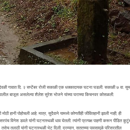
वळी गावात दि. २ सप्टेंबर रोजी सकाळी एक धक्कादायक घटना घडली. सकाळी ७ वा. सुम
खालील बाजूस असलेल्या शैलेश सुरेश भोजने यांच्या घराच्या किचनवर कोसळली.
ोठी हानी पोहोचली आहे. मात्र, सुदैवाने यामध्ये कोणतीही जीवितहानी झाली नाही, ही
पंच विनेश डवले यांनी घटनास्थळी धाव घेतली. त्यांनी प्रत्यक्ष पाहणी करून पीडित कुटुं
 तसेच तलाठी यांनी घटनास्थळी भेट दिली. दरम्यान, सततच्या पावसामुळे परिसरातील