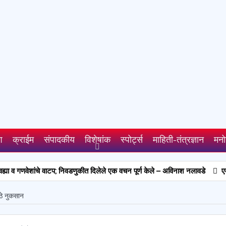
श
क्राईम
संपादकीय
विशेषांक
स्पोर्ट्स
माहिती-तंत्रज्ञान
मनो
वेशांचे वाटप; निवडणुकीत दिलेले एक वचन पूर्ण केले – अविनाश नलावडे
एमआर दिनानिमित्
ोठे नुकसान