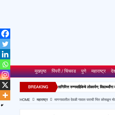
मुखपृष्ठ
पिंपरी / चिंचवड
पुणे
महाराष्ट्र
दे
िनाश नलावडे यांच्या वाढदिवसानिमित्त रुग्णवाहिकेचे लोकार्पण; विद्यार्थ्यांना वह्या व गण
BREAKING
े गुन्हे उघडकीस; २ आरोपी अटकेत, २.९५ लाखांचा मुद्देमाल जप्त
NEWS
HOME
महाराष्ट्र
माणगावातील देवळी गावात घराची भिंत कोसळून म