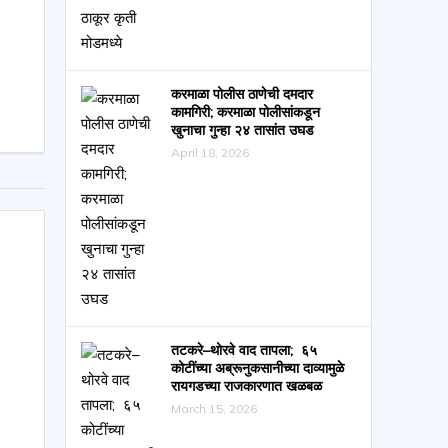
करमाळा पोलीस ठाणेची दमदार
कामगिरी; करमाळा पोलीसांकडून
खुनाचा गुन्हा २४ तासांत उघड
April 18, 2026
तटकरे–थोरवे वाद तापला; ६५
कोटींच्या अब्रूनुकसानीच्या दाव्यामुळे
रायगडच्या राजकारणात खळबळ
March 15, 2026