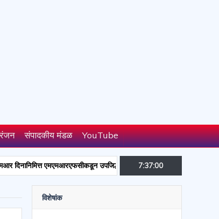
रंजन
संपादकीय मंडळ
YouTube
त एमएमआरएफसीकडून उपजिल्हा रुग्णालयास औषधे व सर्जिकल साहित्य भेट; समाजसेवक संत
7:37:01
विशेषांक