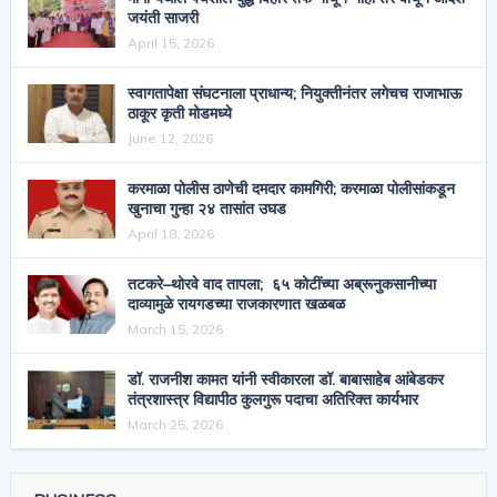
जयंती साजरी
April 15, 2026
स्वागतापेक्षा संघटनाला प्राधान्य; नियुक्तीनंतर लगेचच राजाभाऊ
ठाकूर कृती मोडमध्ये
June 12, 2026
करमाळा पोलीस ठाणेची दमदार कामगिरी; करमाळा पोलीसांकडून
खुनाचा गुन्हा २४ तासांत उघड
April 18, 2026
तटकरे–थोरवे वाद तापला; ६५ कोटींच्या अब्रूनुकसानीच्या
दाव्यामुळे रायगडच्या राजकारणात खळबळ
March 15, 2026
डॉ. राजनीश कामत यांनी स्वीकारला डॉ. बाबासाहेब आंबेडकर
तंत्रशास्त्र विद्यापीठ कुलगुरू पदाचा अतिरिक्त कार्यभार
March 25, 2026