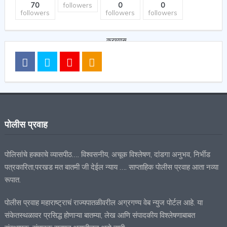
70
0
0
followers
followers
followers
followers
पोलीस प्रवाह
पोलिसांचे हक्काचे व्यासपीठ…. विश्वसनीय, अचूक विश्लेषण, दांडगा अनुभव, निर्भीड
पत्रकारिता,परखड मत बातमी जी देईल न्याय …. साप्ताहिक पोलीस प्रवाह आता नव्या
रूपात.
पोलीस प्रवाह महाराष्ट्राचं राज्यपातळीवरील अग्रगण्य वेब न्युज पोर्टल आहे. या
संकेतस्थळावर प्रसिद्ध होणाऱ्या बातम्या, लेख आणि संपादकीय विश्लेषणाबाबत