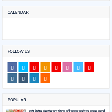
CALENDAR
FOLLOW US
POPULAR
मांगी येथील पंचशील बुद्ध विहार तर्फे नाचून नाही तर वाचून आदर्श