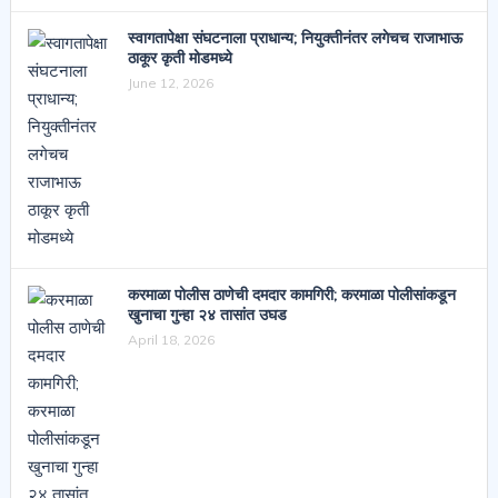
स्वागतापेक्षा संघटनाला प्राधान्य; नियुक्तीनंतर लगेचच राजाभाऊ
ठाकूर कृती मोडमध्ये
June 12, 2026
करमाळा पोलीस ठाणेची दमदार कामगिरी; करमाळा पोलीसांकडून
खुनाचा गुन्हा २४ तासांत उघड
April 18, 2026