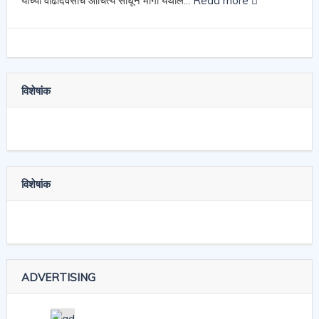
यांच्या वाढदिवसाचे औचित्य साधून मांगी येथील...
Read more
विशेषांक
विशेषांक
ADVERTISING