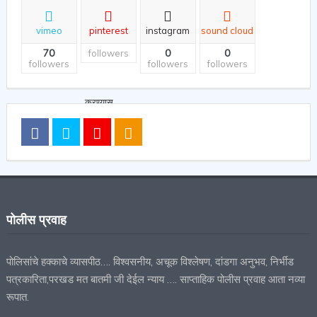
vimeo
pinterest
instagram
sound cloud
70
0
0
followers
followers
followers
followers
पोलीस प्रवाह
पोलिसांचे हक्काचे व्यासपीठ…. विश्वसनीय, अचूक विश्लेषण, दांडगा अनुभव, निर्भीड
पत्रकारिता,परखड मत बातमी जी देईल न्याय …. साप्ताहिक पोलीस प्रवाह आता नव्या
रूपात.