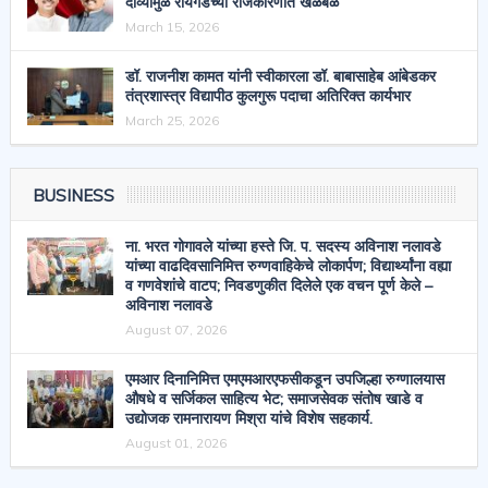
दाव्यामुळे रायगडच्या राजकारणात खळबळ
March 15, 2026
डॉ. राजनीश कामत यांनी स्वीकारला डॉ. बाबासाहेब आंबेडकर
तंत्रशास्त्र विद्यापीठ कुलगुरू पदाचा अतिरिक्त कार्यभार
March 25, 2026
BUSINESS
ना. भरत गोगावले यांच्या हस्ते जि. प. सदस्य अविनाश नलावडे
यांच्या वाढदिवसानिमित्त रुग्णवाहिकेचे लोकार्पण; विद्यार्थ्यांना वह्या
व गणवेशांचे वाटप; निवडणुकीत दिलेले एक वचन पूर्ण केले –
अविनाश नलावडे
August 07, 2026
एमआर दिनानिमित्त एमएमआरएफसीकडून उपजिल्हा रुग्णालयास
औषधे व सर्जिकल साहित्य भेट; समाजसेवक संतोष खाडे व
उद्योजक रामनारायण मिश्रा यांचे विशेष सहकार्य.
August 01, 2026