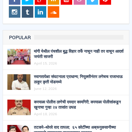
POPULAR
मांगी येथील पंचशील बुद्ध विहार तर्फे नाचून नाही तर वाचून आदर्श
जयंती साजरी
April 15, 2026
स्वागतापेक्षा संघटनाला प्राधान्य; नियुक्तीनंतर लगेचच राजाभाऊ
ठाकूर कृती मोडमध्ये
June 12, 2026
करमाळा पोलीस ठाणेची दमदार कामगिरी; करमाळा पोलीसांकडून
खुनाचा गुन्हा २४ तासांत उघड
April 18, 2026
तटकरे–थोरवे वाद तापला; ६५ कोटींच्या अब्रूनुकसानीच्या