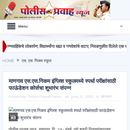
Menu
केचे लोकार्पण; विद्यार्थ्यांना वह्या व गणवेशांचे वाटप; निवडणुकीत दिलेले एक वचन पूर्ण के
चा मुद्देमाल जप्त
HOME
एस. एस. निकम स्कूल
माणगाव एस.एस.निकम इंग्लिश स्कुलमध्ये स्पर्धा परीक्षांसाठी
फाऊंडेशन कोर्सचा शुभारंभ संपन्न
Posted By:
Police Pravah News
on:
June 21, 2025
In:
महाराष्ट्र
पोलीस प्रवाह न्युज माणगाव, दि. २१- मुंबई, पुणे शहरी ठिकाणांसारख्या