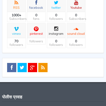
RSS
facebook
twitter
Youtube
1000+
0
0
0
Subscribers
fans
followers
Subscribers
vimeo
pinterest
instagram
sound cloud
70
0
0
followers
followers
followers
followers
पोलीस प्रवाह