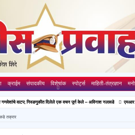
श
क्राईम
संपादकीय
विशेषांक
स्पोर्ट्स
माहिती-तंत्रज्ञान
मनो
ंचे वाटप; निवडणुकीत दिलेले एक वचन पूर्ण केले – अविनाश नलावडे
एमआर दिनानिमित्त ए
कडे तक्रार