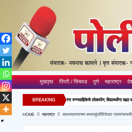
मुखपृष्ठ
पिंपरी / चिंचवड
पुणे
महाराष्ट्र
दे
श नलावडे यांच्या वाढदिवसानिमित्त रुग्णवाहिकेचे लोकार्पण; विद्यार्थ्यांना वह्या व गणवेशा
BREAKING
ुन्हे उघडकीस; २ आरोपी अटकेत, २.९५ लाखांचा मुद्देमाल जप्त
NEWS
HOME
महाराष्ट्र
कालव्यालगतच्या कचराकुंडीविरोधात ग्रामपंचायती