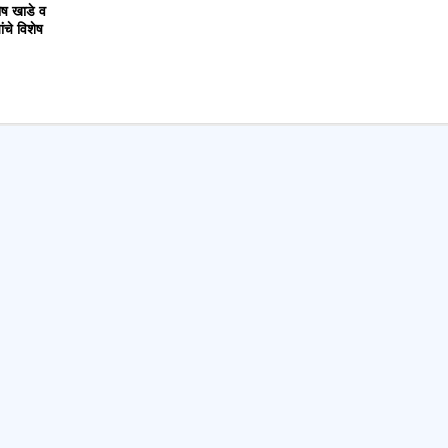
ोष खाडे व
ंचे विशेष