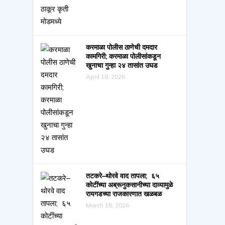
करमाळा पोलीस ठाणेची दमदार
कामगिरी; करमाळा पोलीसांकडून
खुनाचा गुन्हा २४ तासांत उघड
April 18, 2026
तटकरे–थोरवे वाद तापला; ६५
कोटींच्या अब्रूनुकसानीच्या दाव्यामुळे
रायगडच्या राजकारणात खळबळ
March 15, 2026