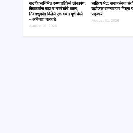
वाढदिवसानिमित्त रुग्णवाहिकेचे लोकार्पण;
साहित्य भेट; समाजसेवक संत
विद्यार्थ्यांना वह्या व गणवेशांचे वाटप;
उद्योजक रामनारायण मिश्रा या
निवडणुकीत दिलेले एक वचन पूर्ण केले
सहकार्य.
– अविनाश नलावडे
August 01, 2026
August 07, 2026