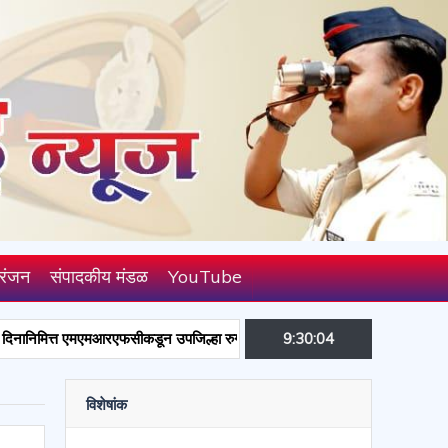
रंजन
संपादकीय मंडळ
YouTube
मएमआरएफसीकडून उपजिल्हा रुग्णालयास औषधे व सर्जिकल साहित्य भेट; समाजसेवक संतोष 
9:30:05
विशेषांक