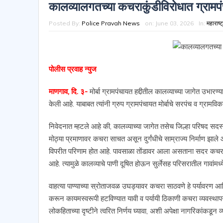
कालव्यालगतच्या कचराकुंडीविरोधात ग्रामप
Posted By:
Police Pravah News
on:
June 03, 2026
In:
महाराष्ट
पोलीस प्रवाह न्युज
माणगाव, दि. ३-
मोर्बा ग्रामपंचायत हद्दीतील कालव्याच्या जागेत उभार
केली आहे. याबाबत त्यांनी ग्रुप ग्रामपंचायत मोर्बाचे सरपंच व ग्राम
निवेदनात म्हटले आहे की, कालव्याच्या जागेत तसेच जिल्हा परिषद सदस
मोठ्या प्रमाणावर कचरा साचत असून दुर्गंधीचे साम्राज्य निर्माण झाले 
विपरीत परिणाम होत आहे. पावसाळा तोंडावर आला असताना सदर कचराकु
आहे. त्यामुळे कालव्याचे पाणी दूषित होऊन सुर्लेसह परिसरातील गावां
वाहत्या पाण्याच्या स्रोताजवळ उघड्यावर कचरा साठवणे हे पर्यावरण आण
करून कायमस्वरूपी हटविण्यात यावी व पर्यायी ठिकाणी कचरा व्यवस्थापन
लोकहिताच्या दृष्टीने त्वरित निर्णय घ्यावा, अशी अपेक्षा नागरिकांकडून 