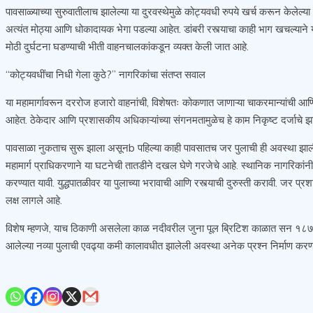
पावसाळ्याच्या सुरुवातीलाच झालेल्या या दुरवस्थेमुळे कोट्यवधी रुपये खर्च करून केलेल्य
अत्यंत मोठ्या आणि धोकादायक भेगा पडल्या आहेत. डांबरी रस्त्याचा काही भाग खचल्याने 
मोठी दुर्घटना घडण्याची भीती वाहनचालकांकडून व्यक्त केली जात आहे.
“कोट्यवधींचा निधी गेला कुठे?” नागरिकांचा संतप्त सवाल
या महामार्गावरून दररोज हजारो वाहनांची, विशेषतः कोकणात जाणाऱ्या चाकरमान्यांची आ
आहेत. ठेकेदार आणि प्रशासकीय अधिकाऱ्यांच्या संगनमतामुळेच हे काम निकृष्ट दर्जाचे झ
पावसाळा नुकताच सुरू झाला असूनb पहिल्या काही पावसातच जर पुलाची ही अवस्था झाली
महामार्ग प्राधिकरणाने या घटनेची तातडीने दखल घेणे गरजेचे आहे. स्थानिक नागरिकां
करण्यात यावी. युद्धपातळीवर या पुलाच्या भरावाची आणि रस्त्याची दुरुस्ती करावी. जर प
लक्ष लागले आहे.
विशेष म्हणजे, याच ठिकाणी असलेला काळ नदीवरील जुना पूल ब्रिटिश काळात सन १८७१ म
आलेल्या नव्या पुलाची एवढ्या कमी कालावधीत झालेली अवस्था अनेक प्रश्न निर्माण करण