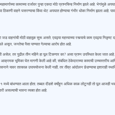
ा महामार्गाच्या कामाच्या दर्जावर पुन्हा एकदा मोठे प्रश्नचिन्ह निर्माण झाले आहे. भेगां
या ठिकाणी वाहने घसरण्याचा किंवा थेट अपघात होण्याचा गंभीर धोका निर्माण झाला आहे. पाव
णि जड वाहनांची मोठी वाहतूक सुरू असते. एवढ्या महत्त्वाच्या रस्त्याचे काम एवढ्या न
ाले असून, जनतेचा पैसा पाण्यात गेल्याचा आरोप होत आहे.
 असेल, तर पुढील तीन महिने हा पूल टिकणार का? असा प्रश्न उपस्थित केला जात आहे. ह
नी आक्रमक भूमिका घेत मागणी केली आहे की, संबंधित ठेकेदाराच्या कामाची उच्चस्तरीय
्रशासनाने यावर तात्काळ उपाययोजना केली नाही, तर तीव्र आंदोलन छेडण्याचा इशाराही स्था
ध्ये बांधण्यात आला होता. तब्बल दीडशे वर्षांहून अधिक काळ लोटूनही तो पूल आजही भक
ारी असल्याची भावना व्यक्त होत आहे.