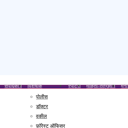
संपादकीय
विशेषांक
स्पोर्ट्स
माहिती-तंत्रज्ञान
मनो
पोलीस
ाहित्य भेट; समाजसेवक संतोष खाडे व उद्योजक रामनारायण मिश्रा यांचे विशेष सहकार्
डॉक्टर
 शहर महानगर प्रमुखपदाची जबाबदारी
वकील
ी
ा गुन्हा दाखल करा- मेजर किरण ढेरे
फ़ॉरेस्ट ऑफिसर