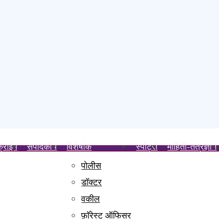
क्राईम
संपादकीय
विशेषांक
स्पोर्ट्स
माहिती-तंत्रज्ञान
पोलीस
साहित्य भेट; समाजसेवक संतोष खाडे व उद्योजक रामनारायण मिश्रा यांचे विशेष सहकार
डॉक्टर
वड शहर महानगर प्रमुखपदाची जबाबदारी
वकील
जरी
फ़ॉरेस्ट ऑफिसर
चा गुन्हा दाखल करा- मेजर किरण ढेरे